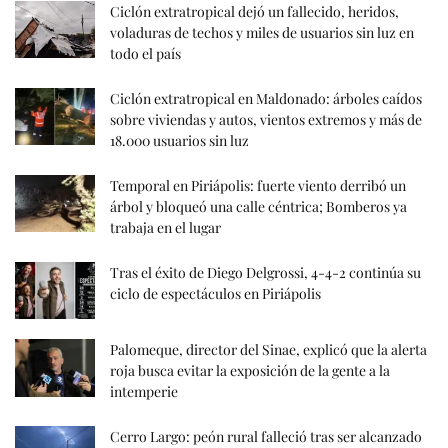
Ciclón extratropical dejó un fallecido, heridos,
voladuras de techos y miles de usuarios sin luz en
todo el país
Ciclón extratropical en Maldonado: árboles caídos
sobre viviendas y autos, vientos extremos y más de
18.000 usuarios sin luz
Temporal en Piriápolis: fuerte viento derribó un
árbol y bloqueó una calle céntrica; Bomberos ya
trabaja en el lugar
Tras el éxito de Diego Delgrossi, 4-4-2 continúa su
ciclo de espectáculos en Piriápolis
Palomeque, director del Sinae, explicó que la alerta
roja busca evitar la exposición de la gente a la
intemperie
Cerro Largo: peón rural falleció tras ser alcanzado