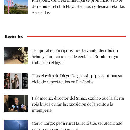
Piriápolis: Concejo Municipal se pronunció a favor
de demoler el club Playa Hermosa y desmantelar las
Aerosillas
Recientes
Temporal en Piriápolis: fuerte viento derribó un
árbol y bloqueó una calle céntrica; Bomberos ya
trabaja en el lugar
Tras el éxito de Diego Delgrossi, 4-4-2 continúa su
ciclo de espectáculos en Piriápolis
Palomeque, director del Sinae, explicó que la alerta
roja busca evitar la exposición de la gente a la
intemperie
Cerro Largo: peón rural falleció tras ser alcanzado
por un rayo en Tupambaé