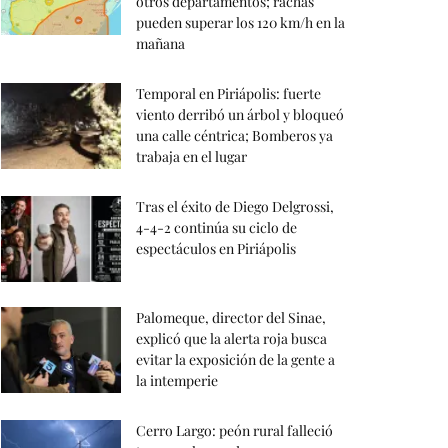
otros departamentos; rachas
pueden superar los 120 km/h en la
mañana
Temporal en Piriápolis: fuerte
viento derribó un árbol y bloqueó
una calle céntrica; Bomberos ya
trabaja en el lugar
Tras el éxito de Diego Delgrossi,
4-4-2 continúa su ciclo de
espectáculos en Piriápolis
Palomeque, director del Sinae,
explicó que la alerta roja busca
evitar la exposición de la gente a
la intemperie
Cerro Largo: peón rural falleció