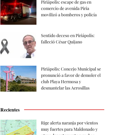
Piriápolis: escape de gas en
comercio de avenida Piria
movilizó a bomberos y policía
Sentido deceso en Piriápolis:
falleció César Quijano
Piriápolis: Concejo Municipal se
pronunció a favor de demoler el
club Playa Hermosa y
desmantelar las Aerosillas
Recientes
Rige alerta naranja por vientos
muy fuertes para Maldonado y