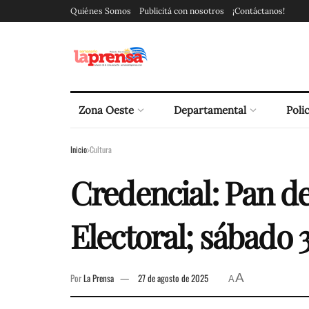
Quiénes Somos
Publicitá con nosotros
¡Contáctanos!
Zona Oeste
Departamental
Polic
Inicio
Cultura
Credencial: Pan de
Electoral; sábado 
A
Por
La Prensa
27 de agosto de 2025
A