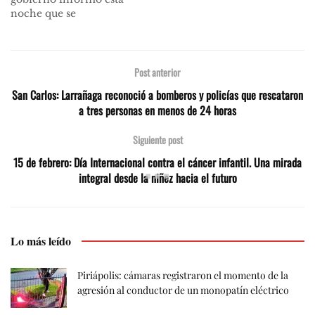
noche que se
confirmaron 32 nuevos
casos positivos de Covid
19 en Uruguay, de los
cuales 22 pertenecen al
Post anterior
hospital Vilardebó. En
San Carlos: Larrañaga reconoció a bomberos y policías que rescataron
total son 456 casos
a tres personas en menos de 24 horas
positivos confirmados
desde el 13 de marzo, 14
Siguiente post
se encuentran en
cuidados…
15 de febrero: Día Internacional contra el cáncer infantil. Una mirada
integral desde la niñez hacia el futuro
Lo más leído
Piriápolis: cámaras registraron el momento de la
agresión al conductor de un monopatín eléctrico