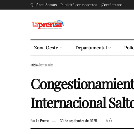
Quiénes Somos
Publicitá con nosotros
¡Contáctanos!
Zona Oeste
Departamental
Polic
Inicio
Destacados
Congestionamiento
Internacional Sal
A
Por
La Prensa
30 de septiembre de 2025
A