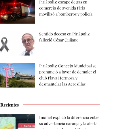
Piriápolis: escape de gas en
comercio de avenida Piria
movilizó a bomberos y policía
Sentido deceso en Piriápolis:
falleció César Quijano
Piriápolis: Concejo Municipal se
pronunció a favor de demoler el
club Playa Hermosa y
desmantelar las Aerosillas
Recientes
Inumet explicó la diferencia entre
su advertencia naranja y la alerta