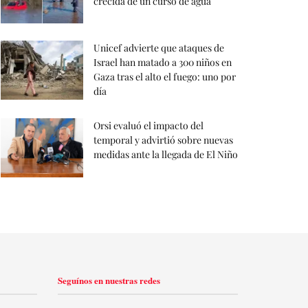
crecida de un curso de agua
Unicef advierte que ataques de
Israel han matado a 300 niños en
Gaza tras el alto el fuego: uno por
día
Orsi evaluó el impacto del
temporal y advirtió sobre nuevas
medidas ante la llegada de El Niño
Seguínos en nuestras redes