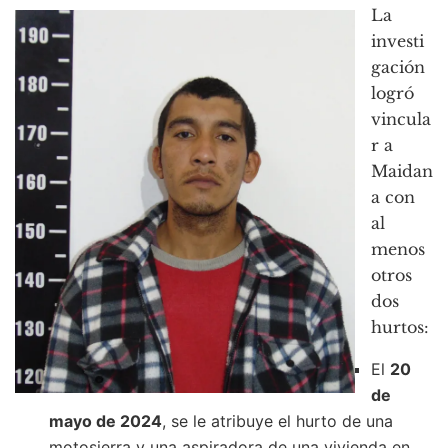
La
investi
gación
logró
vincula
r a
Maidan
a con
al
menos
otros
dos
hurtos:
El
20
de
mayo de 2024
, se le atribuye el hurto de una
motosierra y una aspiradora de una vivienda en