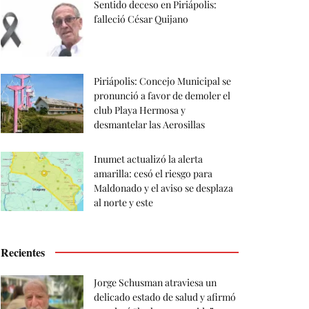
Sentido deceso en Piriápolis:
falleció César Quijano
Piriápolis: Concejo Municipal se
pronunció a favor de demoler el
club Playa Hermosa y
desmantelar las Aerosillas
Inumet actualizó la alerta
amarilla: cesó el riesgo para
Maldonado y el aviso se desplaza
al norte y este
Recientes
Jorge Schusman atraviesa un
delicado estado de salud y afirmó