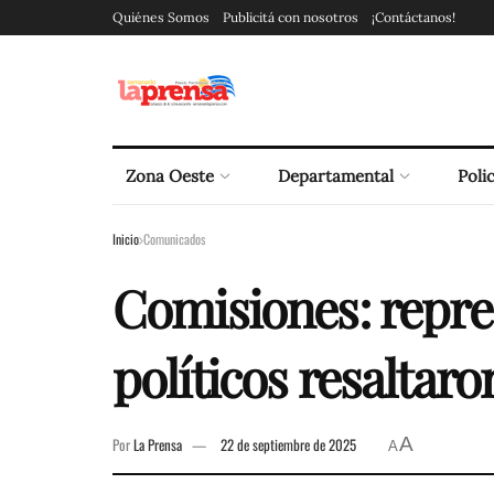
Quiénes Somos
Publicitá con nosotros
¡Contáctanos!
Zona Oeste
Departamental
Polic
Inicio
Comunicados
Comisiones: repres
políticos resaltaro
A
Por
La Prensa
22 de septiembre de 2025
A