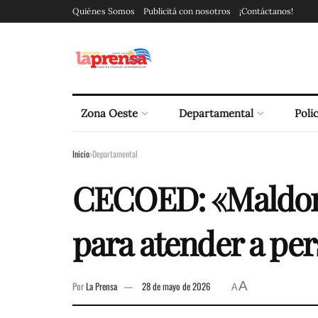
Quiénes Somos
Publicitá con nosotros
¡Contáctanos!
Zona Oeste
Departamental
Polic
Inicio
Departamental
CECOED: «Maldonad
para atender a per
A
Por
La Prensa
28 de mayo de 2026
A