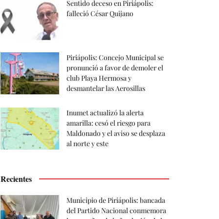
Sentido deceso en Piriápolis:
falleció César Quijano
Piriápolis: Concejo Municipal se
pronunció a favor de demoler el
club Playa Hermosa y
desmantelar las Aerosillas
Inumet actualizó la alerta
amarilla: cesó el riesgo para
Maldonado y el aviso se desplaza
al norte y este
Recientes
Municipio de Piriápolis: bancada
del Partido Nacional conmemora