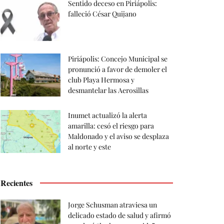
Sentido deceso en Piriápolis:
falleció César Quijano
Piriápolis: Concejo Municipal se
pronunció a favor de demoler el
club Playa Hermosa y
desmantelar las Aerosillas
Inumet actualizó la alerta
amarilla: cesó el riesgo para
Maldonado y el aviso se desplaza
al norte y este
Recientes
Jorge Schusman atraviesa un
delicado estado de salud y afirmó