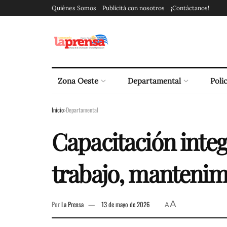
Quiénes Somos
Publicitá con nosotros
¡Contáctanos!
Zona Oeste
Departamental
Polic
Inicio
Departamental
Capacitación integ
trabajo, mantenim
A
Por
La Prensa
13 de mayo de 2026
A