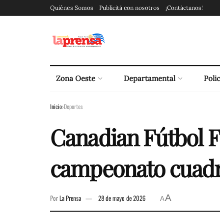
Quiénes Somos
Publicitá con nosotros
¡Contáctanos!
Zona Oeste
Departamental
Polic
Inicio
Deportes
Canadian Fútbol F
campeonato cuadr
A
Por
La Prensa
28 de mayo de 2026
A