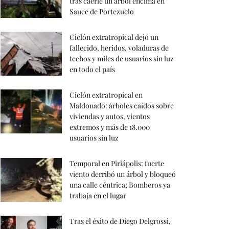
tras caerle un árbol encima en
Sauce de Portezuelo
Ciclón extratropical dejó un
fallecido, heridos, voladuras de
techos y miles de usuarios sin luz
en todo el país
Ciclón extratropical en
Maldonado: árboles caídos sobre
viviendas y autos, vientos
extremos y más de 18.000
usuarios sin luz
Temporal en Piriápolis: fuerte
viento derribó un árbol y bloqueó
una calle céntrica; Bomberos ya
trabaja en el lugar
Tras el éxito de Diego Delgrossi,