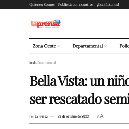
Quiénes Somos
Publicitá con nosotros
¡Contáctanos!
Zona Oeste
Departamental
Polic
Inicio
Departamental
Bella Vista: un niñ
ser rescatado sem
A
Por
La Prensa
29 de octubre de 2023
A