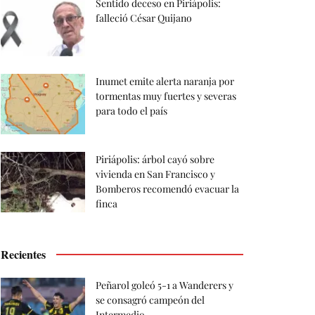
Sentido deceso en Piriápolis:
falleció César Quijano
Inumet emite alerta naranja por
tormentas muy fuertes y severas
para todo el país
Piriápolis: árbol cayó sobre
vivienda en San Francisco y
Bomberos recomendó evacuar la
finca
Recientes
Peñarol goleó 5-1 a Wanderers y
se consagró campeón del
Intermedio