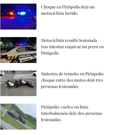
Choque en Piriápolis deja un
motociclista herido
Motociclista resultó lesionada
tras intentar esquivar un perro en
Piriápolis
Siniestro de tránsito en Piriápolis:
choque entre dos motos dejó tres
personas lesionadas
Piriápolis: vuelco en Ruta
Interbalnearia dejó dos personas
lesionadas