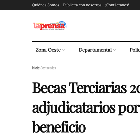
Quiénes Somos
Publicitá con nosotros
¡Contáctanos!
Zona Oeste
Departamental
Polic
Inicio
Destacados
Becas Terciarias 20
adjudicatarios por
beneficio