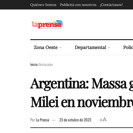
Quiénes Somos
Publicitá con nosotros
¡Contáctanos!
Zona Oeste
Departamental
Polic
Inicio
Destacados
Argentina: Massa g
Milei en noviembr
A
Por
La Prensa
23 de octubre de 2023
A