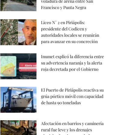
voladura de arena entre San
Francisco y Punta Negra
Liceo N° 2 en Piriápolis:
presidente del Codicen y
autoridades locales se reunirán
para avanzar en su concreción
Inumet explicó la diferencia entre
su advertencia naranja y la alerta
roja decretada por el Gobierno
El Puerto de Piriápolis reactiva su
grúa pórtico móvil con capacidad
de hasta 90 toneladas
Afectación en barrios y caminería
rural fue leve y los drenajes