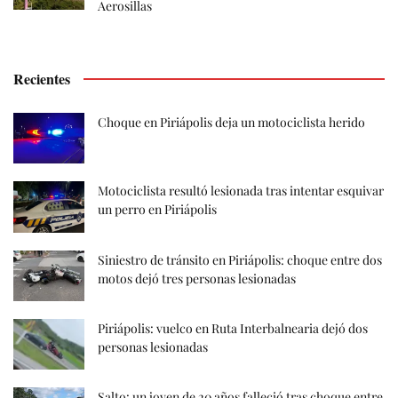
Aerosillas
Recientes
Choque en Piriápolis deja un motociclista herido
Motociclista resultó lesionada tras intentar esquivar
un perro en Piriápolis
Siniestro de tránsito en Piriápolis: choque entre dos
motos dejó tres personas lesionadas
Piriápolis: vuelco en Ruta Interbalnearia dejó dos
personas lesionadas
Salto: un joven de 20 años falleció tras choque entre