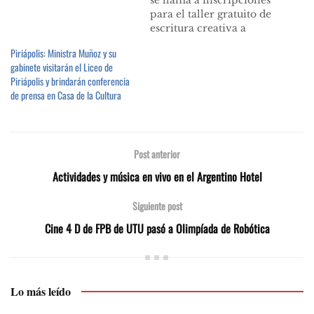
se llama a inscripciones
para el taller gratuito de
escritura creativa a
cargo del guionista
Piriápolis: Ministra Muñoz y su
Andrés Tulipano que se
gabinete visitarán el Liceo de
realizará durante 5
Piriápolis y brindarán conferencia
miércoles en la Casa de
de prensa en Casa de la Cultura
la Cultura. Los talleres
comenzarán el
miércoles 27 de
setiembre y serán de
Post anterior
18.30 a 21.30 horas.…
Actividades y música en vivo en el Argentino Hotel
Siguiente post
Cine 4 D de FPB de UTU pasó a Olimpíada de Robótica
Lo más leído