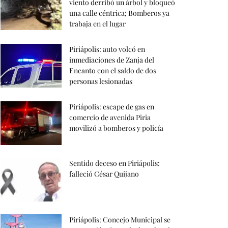
viento derribó un árbol y bloqueó
una calle céntrica; Bomberos ya
trabaja en el lugar
Piriápolis: auto volcó en
inmediaciones de Zanja del
Encanto con el saldo de dos
personas lesionadas
Piriápolis: escape de gas en
comercio de avenida Piria
movilizó a bomberos y policía
Sentido deceso en Piriápolis:
falleció César Quijano
Piriápolis: Concejo Municipal se