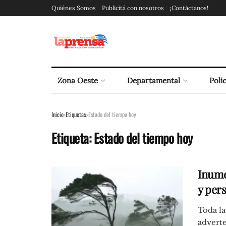
Quiénes Somos
Publicitá con nosotros
¡Contáctanos!
Zona Oeste
Departamental
Polic
Inicio
Etiquetas
Estado del tiempo hoy
Etiqueta:
Estado del tiempo hoy
Inume
y pers
Toda la
adverte